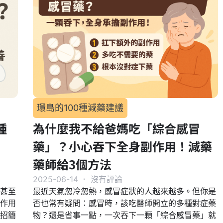
環島的100種減藥建議
種
為什麼我不給爸媽吃「綜合感冒
藥」？小心吞下全身副作用！減藥
藥師給3個方法
2025-06-14
．
沒有評論
甚至
最近天氣忽冷忽熱，感冒症狀的人越來越多。但你是
作用
否也常有疑問：感冒時，該吃醫師開立的多種對症藥
招簡
物？還是省事一點，一次吞下一顆「綜合感冒藥」就