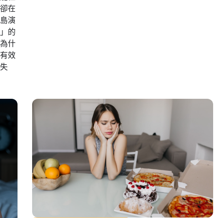
卻在
島演
」的
為什
有效
失