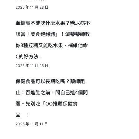
2025 年 11 月 28 日
血糖高不能吃什麼水果？糖尿病不
該當「美食絕緣體」！減藥藥師教
你3種控糖又能吃水果、補維他命
C的好方法！
2025 年 11 月 25 日
保健食品可以長期吃嗎？藥師阻
止：吞進肚之前，問自己這4個問
題。先別吃「OO推薦保健食
品」！
2025 年 11 月 11 日