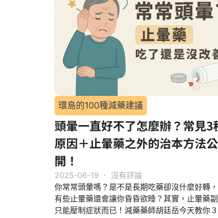
環島的100種減藥建議
頭暈一直好不了怎麼辦？常見3
原因＋止暈藥之外的治本方法公
開！
2025-06-19
．
沒有評論
你常常頭暈嗎？是不是長期吃藥卻沒什麼好轉，
有些止暈藥還會讓你昏昏欲睡？其實，止暈藥副
只能壓制症狀而已！減藥藥師胡廷岳今天教你３