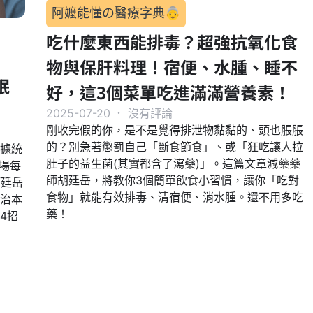
阿嬤能懂の醫療字典👵
吃什麼東西能排毒？超強抗氧化食
物與保肝料理！宿便、水腫、睡不
眠
好，這3個菜單吃進滿滿營養素！
2025-07-20
．
沒有評論
剛收完假的你，是不是覺得排泄物黏黏的、頭也脹脹
的？別急著懲罰自己「斷食節食」、或「狂吃讓人拉
據統
肚子的益生菌(其實都含了瀉藥)」。這篇文章減藥藥
場每
師胡廷岳，將教你3個簡單飲食小習慣，讓你「吃對
師廷岳
食物」就能有效排毒、清宿便、消水腫。還不用多吃
治本
藥！
4招