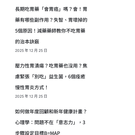
長期吃胃藥「會胃癌」嗎？會！胃
藥有哪些副作用？失智、胃壞掉的
5個原因！減藥藥師教你不吃胃藥
的治本訣竅
2025 年 12 月 25 日
壓力性胃潰瘍？吃胃藥也沒用？焦
慮緊張「別吃」益生菌，6個痊癒
慢性胃炎方式！
2025 年 12 月 25 日
如何做年度回顧和新年健康計畫？
心理學：問題不在「意志力」，3
步驟設定目標B=MAP