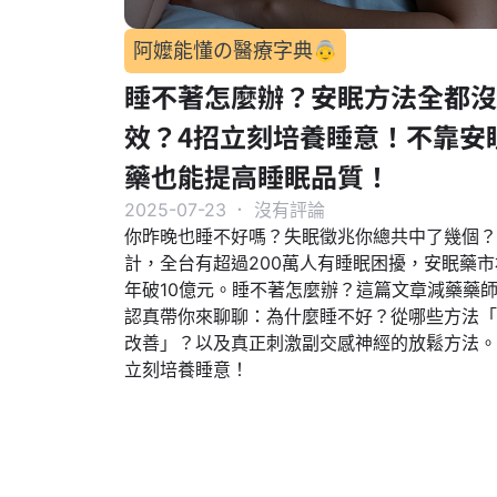
阿嬤能懂の醫療字典👵
睡不著怎麼辦？安眠方法全都沒
效？4招立刻培養睡意！不靠安
藥也能提高睡眠品質！
2025-07-23
．
沒有評論
你昨晚也睡不好嗎？失眠徵兆你總共中了幾個？
計，全台有超過200萬人有睡眠困擾，安眠藥市
年破10億元。睡不著怎麼辦？這篇文章減藥藥
認真帶你來聊聊：為什麼睡不好？從哪些方法「
改善」？以及真正刺激副交感神經的放鬆方法。
立刻培養睡意！