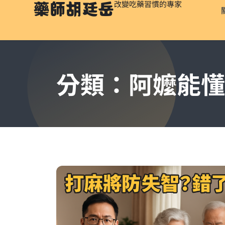
藥師胡廷岳
改變吃藥習慣的專家
分類：阿嬤能懂