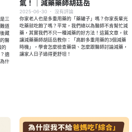
氣！｜減藥藥師胡廷岳
2025-06-30
．
沒有評論
你家老人也是多重用藥的「藥罐子」嗎？你家長輩光
是三
吃藥就吃飽了嗎？平常，我們總以為醫師不肯幫忙減
難道
藥，其實我們不只一種減藥的好方法！這篇文章，就
後藏
讓減藥藥師胡廷岳教你：「高齡多重用藥的3個減藥
的醫
時機」，學會怎麼檢查藥袋、怎麼跟醫師討論減藥，
報的
讓家人日子過得更舒坦！
？適
為什