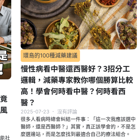
環島的100種減藥建議
慢性病看中醫還西醫好？3招分工
邏輯，減藥專家教你哪個勝算比較
高！學會何時看中醫？何時看西
竟
醫？
智風
2025-07-23
．
沒有評論
很多人看病時總會糾結一件事：「這一次我應該選中
醫師，還是西醫師？」其實，真正該學會的，不是怎
麼選邊站，而是怎麼找到最適合自己的療法組合。
能社