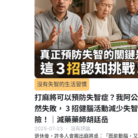
沒有失智的生活習慣
打麻將可以預防失智症？我阿公
然失敗， 3 招健腦活動減少失
險！｜減藥藥師胡廷岳
2025-07-23
．
沒有評論
退休後，許多人會搬出麻將桌：「既能動腦，又