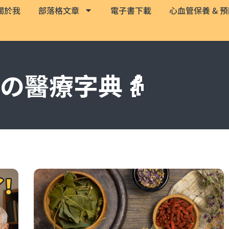
關於我
部落格文章
電子書下載
心血管保養 & 
の醫療字典👵