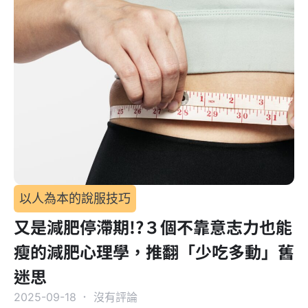
以人為本的說服技巧
又是減肥停滯期!?３個不靠意志力也能
瘦的減肥心理學，推翻「少吃多動」舊
迷思
2025-09-18
．
沒有評論