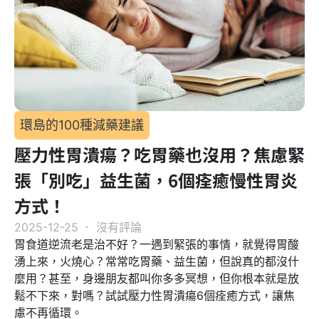
環島的100種減藥建議
壓力性胃潰瘍？吃胃藥也沒用？焦慮緊
張「別吃」益生菌，6個痊癒慢性胃炎
方式！
2025-12-25
．
沒有評論
胃食道逆流老是治不好？一遇到緊張的事情，就覺得胃酸
湧上來，火燒心？常常吃胃藥、益生菌，但說真的都沒什
麼用？甚至，身邊朋友都叫你多多冥想，但你根本就是放
鬆不下來，對嗎？試試壓力性胃潰瘍6個痊癒方式，讓焦
慮不再循環。