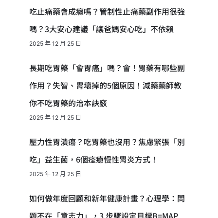
吃止痛藥會成癮嗎？管制性止痛藥副作用很強
嗎？3大安心建議「讓爸媽安心吃」不依賴
2025 年 12 月 25 日
長期吃胃藥「會胃癌」嗎？會！胃藥有哪些副
作用？失智、胃壞掉的5個原因！減藥藥師教
你不吃胃藥的治本訣竅
2025 年 12 月 25 日
壓力性胃潰瘍？吃胃藥也沒用？焦慮緊張「別
吃」益生菌，6個痊癒慢性胃炎方式！
2025 年 12 月 25 日
如何做年度回顧和新年健康計畫？心理學：問
題不在「意志力」，3 步驟設定目標B=MAP