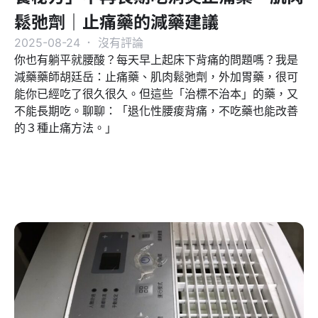
鬆弛劑｜止痛藥的減藥建議
2025-08-24
．
沒有評論
你也有躺平就腰酸？每天早上起床下背痛的問題嗎？我是
減藥藥師胡廷岳：止痛藥、肌肉鬆弛劑，外加胃藥，很可
能你已經吃了很久很久。但這些「治標不治本」的藥，又
不能長期吃。聊聊：「退化性腰痠背痛，不吃藥也能改善
的３種止痛方法。」