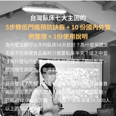
台灣臥床七大主因的
5步驟低門檻預防訣竅 + 10 份國內外實
例整理 + 1份使用說明
為什麼北歐可以平均臥床14天就好？為什麼英國女
王從不吃保健食品最終只需要臥床半天？這之中並
沒有什麼仙丹妙藥，就因為他們懂得「預防臥床、
預防慢性病惡化」做得到。
廷岳整理了失智、中風、洗腎、肌少症等台灣最普
遍臥床因素的預防方法，這些生活化的實用經驗，
已超過12,000人下載，也經歷了環島演講35,000人
以上的測試與調教。