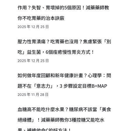
作用？失智、胃壞掉的5個原因！減藥藥師教
你不吃胃藥的治本訣竅
2025 年 12 月 25 日
壓力性胃潰瘍？吃胃藥也沒用？焦慮緊張「別
吃」益生菌，6個痊癒慢性胃炎方式！
2025 年 12 月 25 日
如何做年度回顧和新年健康計畫？心理學：問
題不在「意志力」，3 步驟設定目標B=MAP
2025 年 11 月 28 日
血糖高不能吃什麼水果？糖尿病不該當「美食
絕緣體」！減藥藥師教你3種控糖又能吃水
果、補維他命C的好方法！