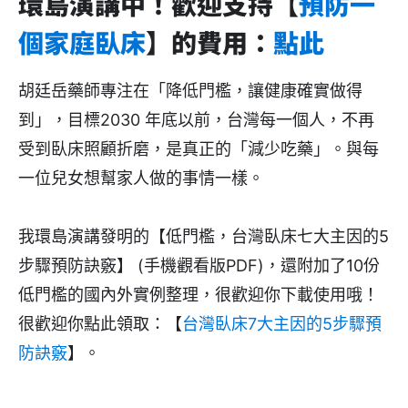
環島演講中！歡迎支持【
預防一
個家庭臥床
】的費用：
點此
胡廷岳藥師專注在「降低門檻，讓健康確實做得
到」，目標2030 年底以前，台灣每一個人，不再
受到臥床照顧折磨，是真正的「減少吃藥」。與每
一位兒女想幫家人做的事情一樣。
我環島演講發明的【低門檻，台灣臥床七大主因的5
步驟預防訣竅】 (手機觀看版PDF)，還附加了10份
低門檻的國內外實例整理，很歡迎你下載使用哦！
很歡迎你點此領取：【
台灣臥床7大主因的5步驟預
防訣竅
】。