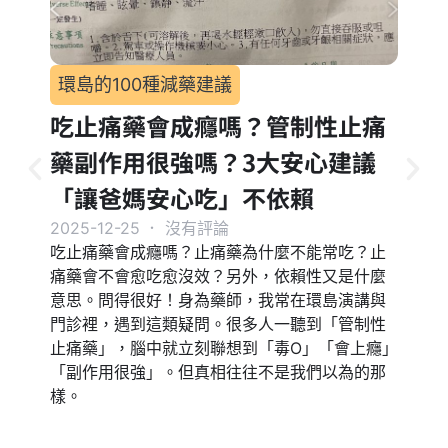
長期
胃藥
環島的100種減藥建議
掉的
吃止痛藥會成癮嗎？管制性止痛
吃胃
藥副作用很強嗎？3大安心建議
2025-
長期吃
「讓爸媽安心吃」不依賴
胃痛都
2025-12-25
．
沒有評論
們其實
吃止痛藥會成癮嗎？止痛藥為什麼不能常吃？止
可以長
痛藥會不會愈吃愈沒效？另外，依賴性又是什麼
章，就
意思。問得很好！身為藥師，我常在環島演講與
藥： 
門診裡，遇到這類疑問。很多人一聽到「管制性
吃胃藥
止痛藥」，腦中就立刻聯想到「毒O」「會上癮」
「副作用很強」。但真相往往不是我們以為的那
樣。