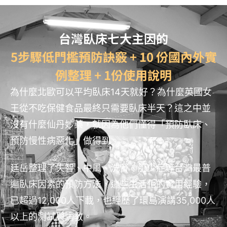
台灣臥床七大主因的
5步驟低門檻預防訣竅 + 10 份國內外實
例整理 + 1份使用說明
為什麼北歐可以平均臥床14天就好？為什麼英國女
王從不吃保健食品最終只需要臥床半天？這之中並
沒有什麼仙丹妙藥，就因為他們懂得「預防臥床、
預防慢性病惡化」做得到。
廷岳整理了失智、中風、洗腎、肌少症等台灣最普
遍臥床因素的預防方法，這些生活化的實用經驗，
已超過12,000人下載，也經歷了環島演講35,000人
以上的測試與調教。