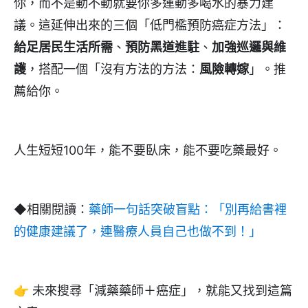
你，而不是動不動就要你多運動多喝水的暴力建
議。這延伸出來的三個「低門檻預防癌症方法」：
給足居民生活所需
、
預防黑道進駐
、
加強巡邏與維
護
，搭配一個「沒有方法的方法：
風險轉嫁
」。推
薦給你。
人生短短100年，能不要臥床，能不要吃藥最好。
◆相關閱讀：
藥師一句話突破盲點：「別再給書裡
的健康建議了，連醫療人員自己也做不到！」
👉 未來搜尋「減藥藥師＋癌症」，就能又找到這篇