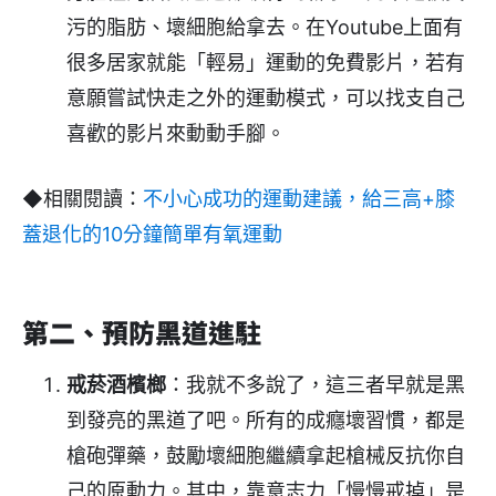
污的脂肪、壞細胞給拿去。在Youtube上面有
很多居家就能「輕易」運動的免費影片，若有
意願嘗試快走之外的運動模式，可以找支自己
喜歡的影片來動動手腳。 ​
◆相關閱讀：
不小心成功的運動建議，給三高+膝
蓋退化的10分鐘簡單有氧運動
第二、預防黑道進駐
戒菸酒檳榔
：我就不多說了，這三者早就是黑
到發亮的黑道了吧。所有的成癮壞習慣，都是
槍砲彈藥，鼓勵壞細胞繼續拿起槍械反抗你自
己的原動力。其中，靠意志力「慢慢戒掉」是