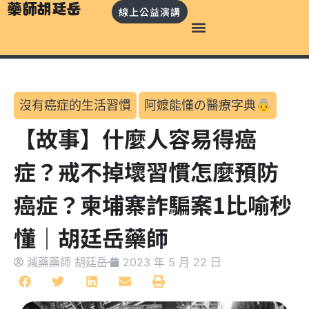
藥師胡廷岳
線上公益演講
沒有癌症的生活習慣
阿嬤能懂の醫療字典👵
【故事】什麼人容易得癌
症？戒不掉壞習慣怎麼預防
癌症？柬埔寨詐騙案1比喻秒
懂｜胡廷岳藥師
減藥藥師 胡廷岳
2023 年 5 月 22 日