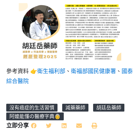
參考資料 👉
衛生福利部
、
衛福部國民健康署
、
國泰
綜合醫院
沒有癌症的生活習慣
減藥藥師
胡廷岳藥師
阿嬤能懂の醫療字典👵
立即分享