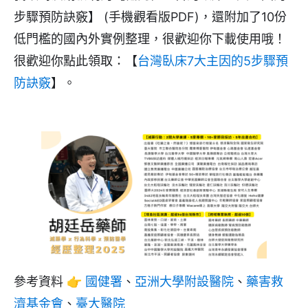
步驟預防訣竅】 (手機觀看版PDF)，還附加了10份
低門檻的國內外實例整理，很歡迎你下載使用哦！
很歡迎你點此領取：【
台灣臥床7大主因的5步驟預
防訣竅
】。
參考資料 👉
國健署
、
亞洲大學附設醫院
、
藥害救
濟基金會
、
臺大醫院